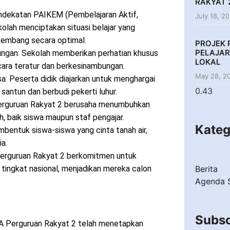
RAKYAT 
endekatan PAIKEM (Pembelajaran Aktif,
July 18, 2
kolah menciptakan situasi belajar yang
kembang secara optimal.
PROJEK 
PELAJAR
ngan: Sekolah memberikan perhatian khusus
LOKAL
cara teratur dan berkesinambungan.
May 28, 2
 Peserta didik diajarkan untuk menghargai
antun dan berbudi pekerti luhur.
guruan Rakyat 2 berusaha menumbuhkan
, baik siswa maupun staf pengajar.
Kateg
mbentuk siswa-siswa yang cinta tanah air,
a.
erguruan Rakyat 2 berkomitmen untuk
tingkat nasional, menjadikan mereka calon
Berita
Agenda 
Subsc
MA Perguruan Rakyat 2 telah menetapkan