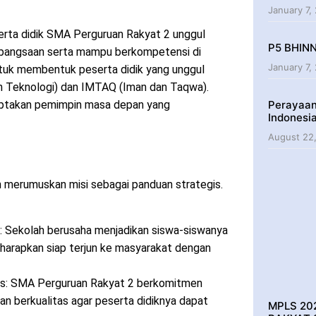
January 7,
erta didik SMA Perguruan Rakyat 2 unggul
P5 BHIN
angsaan serta mampu berkompetensi di
January 7,
untuk membentuk peserta didik yang unggul
n Teknologi) dan IMTAQ (Iman dan Taqwa).
iptakan pemimpin masa depan yang
Perayaan
Indonesi
August 22
h merumuskan misi sebagai panduan strategis.
 Sekolah berusaha menjadikan siswa-siswanya
iharapkan siap terjun ke masyarakat dengan
as: SMA Perguruan Rakyat 2 berkomitmen
n berkualitas agar peserta didiknya dapat
MPLS 20