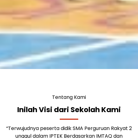
Tentang Kami
Inilah Visi dari Sekolah Kami
SMA PERGURUAN RAKYAT 2
“Terwujudnya peserta didik SMA Perguruan Rakyat 2
unggul dalam IPTEK Berdasarkan IMTAQ dan berwawasan
“Terwujudnya peserta didik SMA Perguruan Rakyat 2
Kebangsaan serta mampu berkompetensi di tingkat
unggul dalam IPTEK Berdasarkan IMTAQ dan