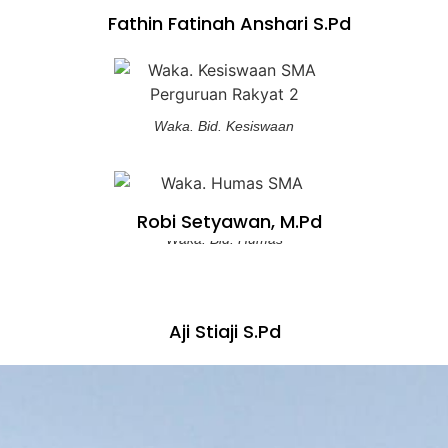
Waka. Bid. Kurikulum
Fathin Fatinah Anshari S.Pd
Septi Triana Putri, S.Pd
Waka. Bid. Kesiswaan
Robi Setyawan, M.Pd
Waka. Bid. Humas
Aji Stiaji S.Pd